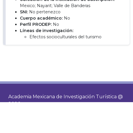
Mexico; Nayarit; Valle de Banderas
SNI:
No pertenezco
Cuerpo académico:
No
Perfil PRODEP:
No
Líneas de investigación:
Efectos socioculturales del turismo
Academia Mexicana de Investigación Turística @
2026
Contacto
Socios
Visitas de hoy
695