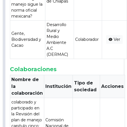
de Chiapas
manejo sigue la
norma oficial
mexicana?
Desarrollo
Rural y
Gente,
Medio
Biodiversidad y
Colaborador
Ver
Ambiente
Cacao
A.C
(DERMAC)
Colaboraciones
Nombre de
Tipo de
la
Institución
Acciones
sociedad
colaboración
colaborado y
participado en
la Revisión del
plan de manejo
Comisión
capitulo cinco:
Nacional de