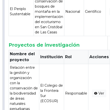
conservación de
bosques de
El Periplo
montaña en la
Nacional
Científico
Sustentable
implementación
del ecoturismo
en San Cristóbal
de Las Casas
Proyectos de investigación
Nombre del
Institución
Rol
Acciones
proyecto
Relación entre
la gestión y
organización
con la
El Colegio de
conservación de
la Frontera
la biodiversidad
Responsable
Ver
Sur
de áreas
(ECOSUR)
naturales
periurbanas