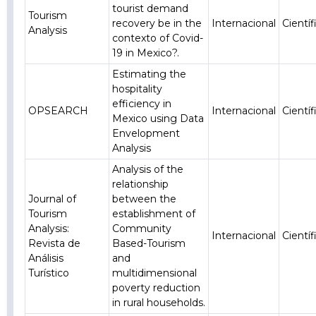
tourist demand
Tourism
recovery be in the
Internacional
Científ
Analysis
contexto of Covid-
19 in Mexico?.
Estimating the
hospitality
efficiency in
OPSEARCH
Internacional
Científ
Mexico using Data
Envelopment
Analysis
Analysis of the
relationship
Journal of
between the
Tourism
establishment of
Analysis:
Community
Internacional
Científ
Revista de
Based-Tourism
Análisis
and
Turístico
multidimensional
poverty reduction
in rural households.