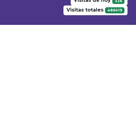
Visitas de hoy
326
Visitas totales
486419