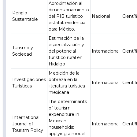
Aproximación al
dimensionamiento
Periplo
del PIB turístico
Nacional
Científ
Sustentable
estatal: evidencia
para México.
Estimación de la
especialización y
Turismo y
del potencial
Internacional
Científ
Sociedad
turístico rural en
Hidalgo
Medición de la
Investigaciones
pobreza en la
Internacional
Científ
Turísticas
literatura turística
mexicana
The determinants
of tourism
expenditure in
International
Mexican
Journal of
Internacional
Científ
households:
Tourism Policy
applying a model