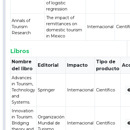
of logistic
regression
The impact of
Annals of
remittances on
Tourism
Internacional
Científ
domestic tourism
Research
in Mexico
Libros
Nombre
Tipo de
Editorial
Impacto
Ac
del libro
producto
Advances
in Tourism,
Technology
Springer
Internacional
Científico
and
Systems.
Innovation
in Tourism.
Organización
Bridging
Mundial de
Internacional
Científico
theory and
Turismo