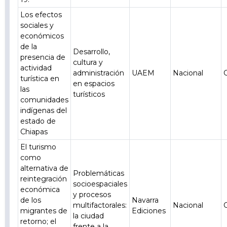
Los efectos
sociales y
económicos
de la
Desarrollo,
presencia de
cultura y
actividad
administración
UAEM
Nacional
turística en
en espacios
las
turísticos
comunidades
indígenas del
estado de
Chiapas
El turismo
como
alternativa de
Problemáticas
reintegración
socioespaciales
económica
y procesos
de los
Navarra
multifactorales:
Nacional
migrantes de
Ediciones
la ciudad
retorno; el
frente a la