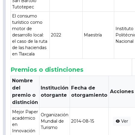
San Bartolo
Tutotepec
El consumo
turístico como
motor de
Instituto
desarrollo local:
2022
Maestría
Politécni
el caso de la ruta
Nacional
de las haciendas
en Tlaxcala
Premios o distinciones
Nombre
del
Institución
Fecha de
Acciones
premio o
otorgante
otorgamiento
distinción
Mejor Paper
Organización
académico
Mundial de
2014-08-15
Ver
en
Turismo
Innovación