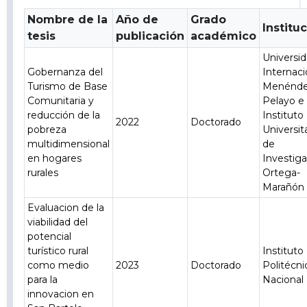
Nombre de la
Año de
Grado
Institu
tesis
publicación
académico
Universi
Gobernanza del
Internaci
Turismo de Base
Menénd
Comunitaria y
Pelayo e
reducción de la
Instituto
2022
Doctorado
pobreza
Universit
multidimensional
de
en hogares
Investig
rurales
Ortega-
Marañón
Evaluacion de la
viabilidad del
potencial
turístico rural
Instituto
como medio
2023
Doctorado
Politécni
para la
Nacional
innovacion en