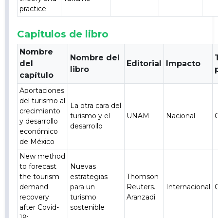
practice
Capitulos de libro
Nombre
Nombre del
del
Editorial
Impacto
libro
capítulo
Aportaciones
del turismo al
La otra cara del
crecimiento
turismo y el
UNAM
Nacional
y desarrollo
desarrollo
económico
de México
New method
to forecast
Nuevas
the tourism
estrategias
Thomson
demand
para un
Reuters.
Internacional
recovery
turismo
Aranzadi
after Covid-
sostenible
19: