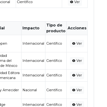
acional
Científico
Ver
Tipo de
ial
Impacto
Acciones
producto
open
Internacional
Científico
Ver
idad
ma del
Internacional
Científico
Ver
 de México
dad Editora
Internacional
Científico
Ver
americana
y Amecider
Nacional
Científico
Ver
dge
Internacional
Científico
Ver