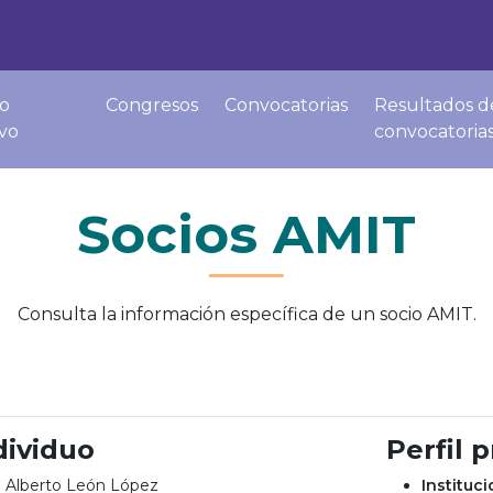
o
Congresos
Convocatorias
Resultados d
ivo
convocatoria
Socios AMIT
Consulta la información específica de un socio AMIT.
dividuo
Perfil 
Alberto León López
Instituc