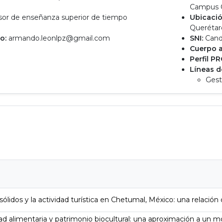
o
Campus 
or de enseñanza superior de tiempo
Ubicació
Querétar
o:
armando.leonlpz@gmail.com
SNI:
Cand
Cuerpo 
Perfil P
Líneas d
Gest
sólidos y la actividad turística en Chetumal, México: una relación
ad alimentaria y patrimonio biocultural: una aproximación a un m