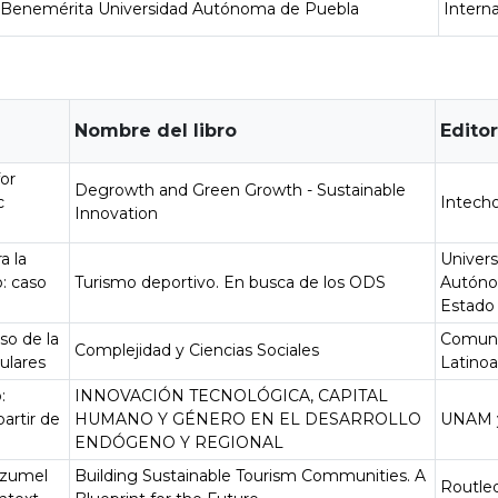
Benemérita Universidad Autónoma de Puebla
Intern
Nombre del libro
Editor
or
Degrowth and Green Growth - Sustainable
c
Intech
Innovation
a la
Univers
o: caso
Turismo deportivo. En busca de los ODS
Autóno
Estado
so de la
Comuni
Complejidad y Ciencias Sociales
sulares
Latino
:
INNOVACIÓN TECNOLÓGICA, CAPITAL
artir de
HUMANO Y GÉNERO EN EL DESARROLLO
UNAM 
ENDÓGENO Y REGIONAL
ozumel
Building Sustainable Tourism Communities. A
Routle