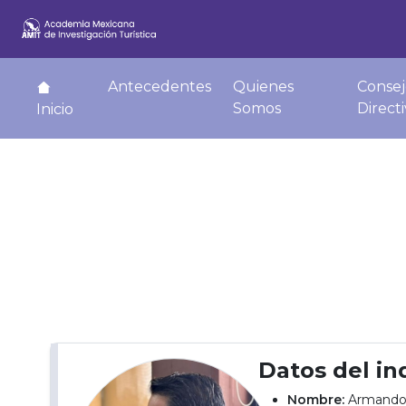
Antecedentes
Quienes
Consej
Somos
Direct
Inicio
Datos del in
Nombre:
Armando 