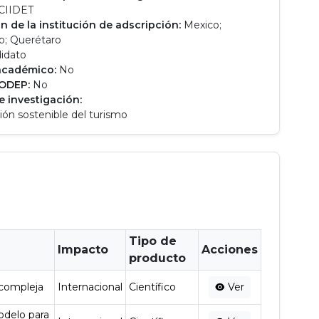
CIIDET
n de la institución de adscripción:
Mexico;
o; Querétaro
idato
académico:
No
RODEP:
No
e investigación:
ión sostenible del turismo
Tipo de
Impacto
Acciones
producto
 compleja
Internacional
Científico
Ver
odelo para