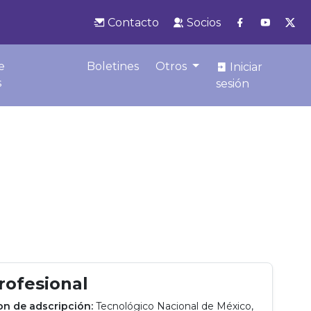
Contacto
Socios
e
Boletines
Otros
Iniciar
s
sesión
profesional
ion de adscripción:
Tecnológico Nacional de México,