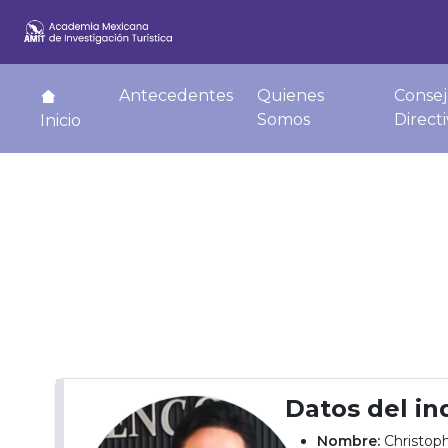
Antecedentes
Quienes
Consej
Somos
Direct
Inicio
Datos del in
Nombre:
Christop