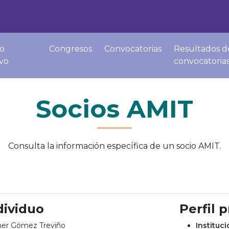
o
Congresos
Convocatorias
Resultados d
ivo
convocatoria
Socios AMIT
Consulta la información específica de un socio AMIT.
dividuo
Perfil 
her Gómez Treviño
Instituc