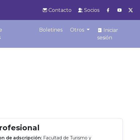
Contacto
Socios
e
Boletines
Otros
Iniciar
s
sesión
profesional
ion de adscripción:
Facultad de Turismo y