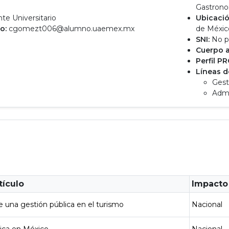
o
Gastron
e Universitario
Ubicació
o:
cgomezt006@alumno.uaemex.mx
de México
SNI:
No p
Cuerpo 
Perfil P
Líneas d
Gest
Admi
tículo
Impacto
 una gestión pública en el turismo
Nacional