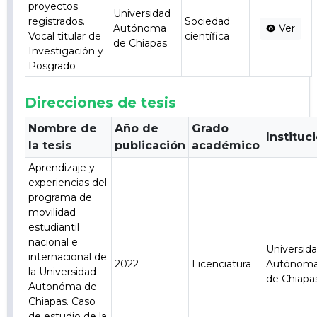
proyectos
Universidad
registrados.
Sociedad
Autónoma
Ver
Vocal titular de
científica
de Chiapas
Investigación y
Posgrado
Direcciones de tesis
Nombre de
Año de
Grado
Instituc
la tesis
publicación
académico
Aprendizaje y
experiencias del
programa de
movilidad
estudiantil
nacional e
Universid
internacional de
2022
Licenciatura
Autónom
la Universidad
de Chiapa
Autonóma de
Chiapas. Caso
de estudio de la