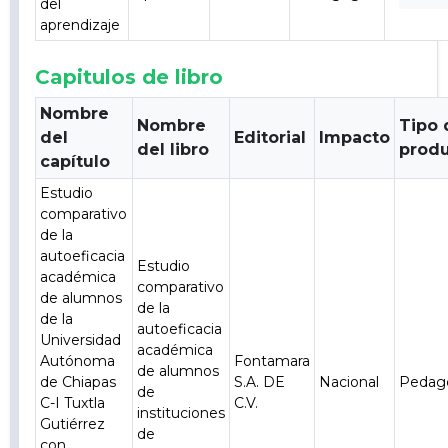
del
aprendizaje
Capitulos de libro
Nombre
Nombre
Tipo 
del
Editorial
Impacto
del libro
prod
capítulo
Estudio
comparativo
de la
autoeficacia
Estudio
académica
comparativo
de alumnos
de la
de la
autoeficacia
Universidad
académica
Autónoma
Fontamara
de alumnos
de Chiapas
S.A. DE
Nacional
Pedag
de
C-I Tuxtla
C.V.
instituciones
Gutiérrez
de
con