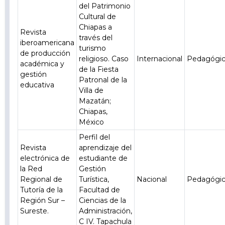
del Patrimonio
Cultural de
Chiapas a
Revista
través del
iberoamericana
turismo
de producción
religioso. Caso
Internacional
Pedagógi
académica y
de la Fiesta
gestión
Patronal de la
educativa
Villa de
Mazatán;
Chiapas,
México
Perfil del
Revista
aprendizaje del
electrónica de
estudiante de
la Red
Gestión
Regional de
Turística,
Nacional
Pedagógi
Tutoría de la
Facultad de
Región Sur –
Ciencias de la
Sureste.
Administración,
C IV. Tapachula