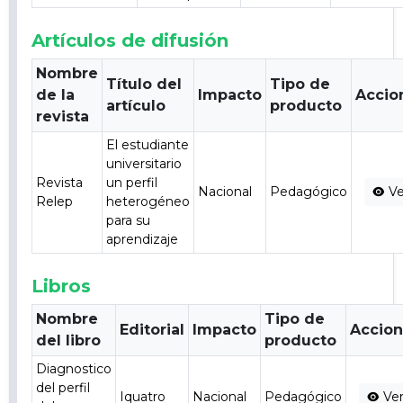
Artículos de difusión
Nombre
Título del
Tipo de
de la
Impacto
Accio
artículo
producto
revista
El estudiante
universitario
Revista
un perfil
Nacional
Pedagógico
Ve
Relep
heterogéneo
para su
aprendizaje
Libros
Nombre
Tipo de
Editorial
Impacto
Accio
del libro
producto
Diagnostico
del perfil
Iquatro
Nacional
Pedagógico
Ve