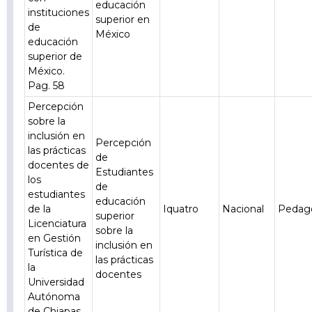
educación
instituciones
superior en
de
México
educación
superior de
México.
Pag. 58
Percepción
sobre la
inclusión en
Percepción
las prácticas
de
docentes de
Estudiantes
los
de
estudiantes
educación
de la
Iquatro
Nacional
Pedag
superior
Licenciatura
sobre la
en Gestión
inclusión en
Turística de
las prácticas
la
docentes
Universidad
Autónoma
de Chiapas.