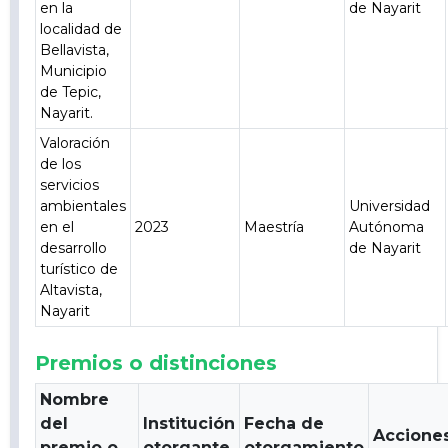
en la
de Nayarit
localidad de
Bellavista,
Municipio
de Tepic,
Nayarit.
Valoración
de los
servicios
ambientales
Universidad
en el
2023
Maestría
Autónoma
desarrollo
de Nayarit
turístico de
Altavista,
Nayarit
Premios o distinciones
Nombre
del
Institución
Fecha de
Accione
premio o
otorgante
otorgamiento