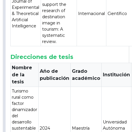
Journal of
support the
Experimental
research of
& Theoretical
Internacional
Científico
destination
Artificial
image in
Intelligence
tourism: A
systematic
review.
Direcciones de tesis
Nombre
Año de
Grado
de la
Institución
publicación
académico
tesis
Turismo
rural como
factor
dinamizador
del
desarrollo
Universidad
sustentable
2024
Maestría
Autónoma