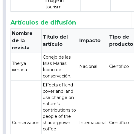
image in
tourism
Artículos de difusión
Nombre
Título del
Tipo de
de la
Impacto
artículo
producto
revista
Conejo de las
Therya
Islas Marías:
Nacional
Científico
ixmana
Ícono de
conservación.
Effects of land
cover and land
use change on
nature’s
contributions to
people of the
Conservation
shade-grown
Internacional
Científico
coffee