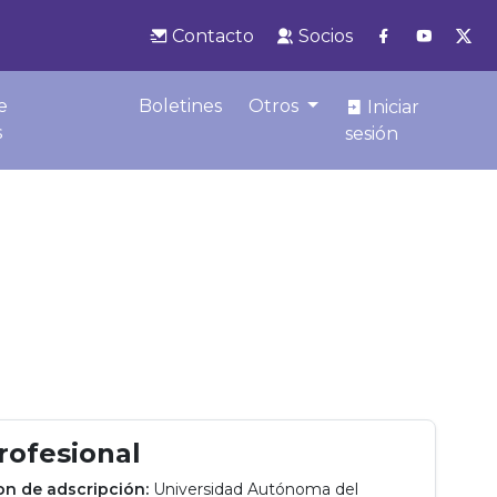
Contacto
Socios
e
Boletines
Otros
Iniciar
s
sesión
profesional
ion de adscripción:
Universidad Autónoma del