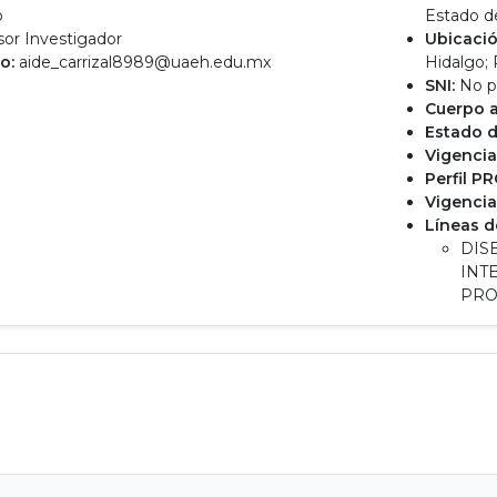
o
Estado d
or Investigador
Ubicació
o:
aide_carrizal8989@uaeh.edu.mx
Hidalgo;
SNI:
No p
Cuerpo 
Estado d
Vigencia
Perfil P
Vigencia
Líneas d
DIS
INT
PRO