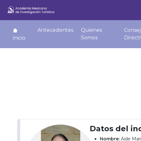
Antecedentes
Quienes
Consej
Somos
Direct
Inicio
Datos del in
Nombre:
Aide Mari