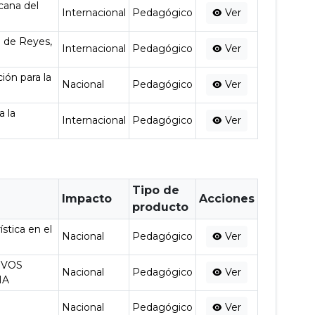
cana del
Internacional
Pedagógico
Ver
a de Reyes,
Internacional
Pedagógico
Ver
ión para la
Nacional
Pedagógico
Ver
a la
Internacional
Pedagógico
Ver
Tipo de
Impacto
Acciones
producto
stica en el
Nacional
Pedagógico
Ver
EVOS
Nacional
Pedagógico
Ver
IA
Nacional
Pedagógico
Ver