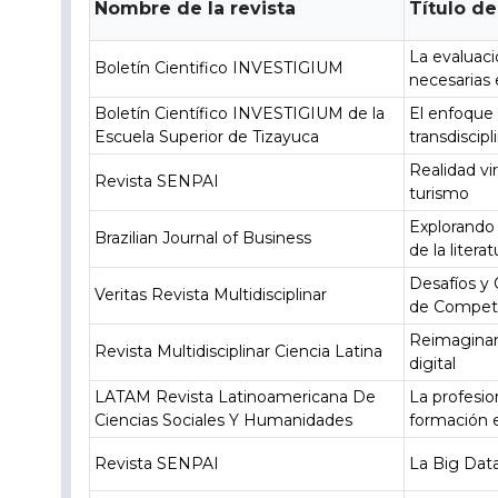
Nombre de la revista
Título de
La evaluac
Boletín Cientifico INVESTIGIUM
necesarias
Boletín Científico INVESTIGIUM de la
El enfoque 
Escuela Superior de Tizayuca
transdiscip
Realidad vi
Revista SENPAI
turismo
Explorando 
Brazilian Journal of Business
de la litera
Desafíos y 
Veritas Revista Multidisciplinar
de Compete
Reimaginand
Revista Multidisciplinar Ciencia Latina
digital
LATAM Revista Latinoamericana De
La profesio
Ciencias Sociales Y Humanidades
formación 
Revista SENPAI
La Big Data