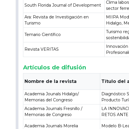
Clima labo
South Florida Journal of Development
sector ferr
Ara: Revista de Investigación en
MIIPA Model
Turismo
Hidalgo, Me
Turismo reg
Temario Científico
sostenibil
Innovación 
Revista VERITAS
Profesional
Artículos de difusión
Nombre de la revista
Título del 
Academia Jounals Hidalgo/
Diagnóstico S
Memorias del Congreso
Producto Turí
Academia Journals Fresnillo /
LA INNOVAC
Memorias de Congreso
RETOS ANTE
Academia Journals Morelia
Modelo B-Lea