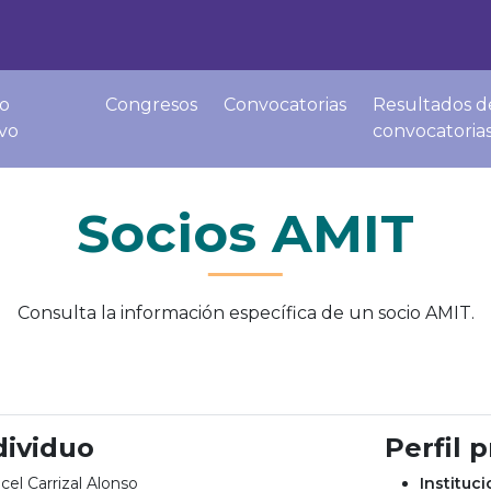
o
Congresos
Convocatorias
Resultados d
ivo
convocatoria
Socios AMIT
Consulta la información específica de un socio AMIT.
dividuo
Perfil 
cel Carrizal Alonso
Instituc