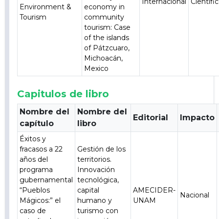
Internacional
Científi
Environment &
economy in
Tourism
community
tourism: Case
of the islands
of Pátzcuaro,
Michoacán,
Mexico
Capitulos de libro
Nombre del
Nombre del
Editorial
Impacto
capítulo
libro
Éxitos y
fracasos a 22
Gestión de los
años del
territorios.
programa
Innovación
gubernamental
tecnológica,
“Pueblos
capital
AMECIDER-
Nacional
Mágicos:” el
humano y
UNAM
caso de
turismo con