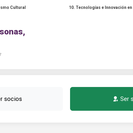
rismo Cultural
10. Tecnologías e Innovación e
rsonas,
7
r socios
Ser 