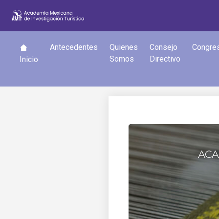
Antecedentes
Quienes
Consejo
Congre
Somos
Directivo
Inicio