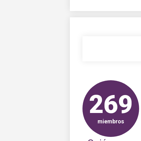
269
miembros