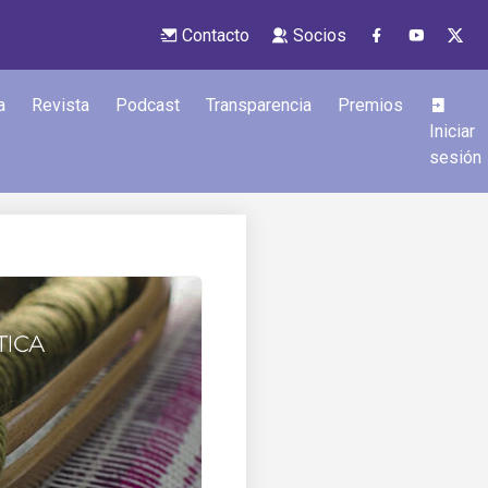
Contacto
Socios
a
Revista
Podcast
Transparencia
Premios
Iniciar
sesión