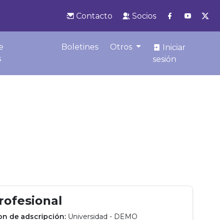
Contacto
Socios
e
Boletines
Otros
Iniciar
s
sesión
profesional
ion de adscripción:
Universidad - DEMO