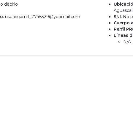
o decirlo
Ubicació
Aguascal
o:
usuarioamit_7746329@yopmail.com
SNI:
No p
Cuerpo 
Perfil P
Líneas d
N/A