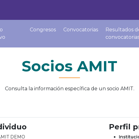
o
Congresos
Convocatorias
Resultados d
ivo
convocatoria
Socios AMIT
Consulta la información específica de un socio AMIT.
dividuo
Perfil 
 AMIT DEMO
Instituc