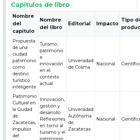
Capitulos de libro
Nombre
Nombre
Tipo d
del
Editorial
Impacto
del libro
produ
capítulo
Propuesta
Turismo,
de una
patrimonio
ciudad
e
patrimonio
Universidad
innovación
Nacional
Científic
como
de Colima
en el
destino
contexto
turístico
actual
inteligente
Patrimonio
Innovación,
Cultural en
gestión y
la Ciudad
Universidad
desarrollo
de
Autónoma
Reflexiones
Nacional
Científic
Zacatecas,
de
en torno al
impulsor
Zacatecas
turismo y el
del
patrimonio