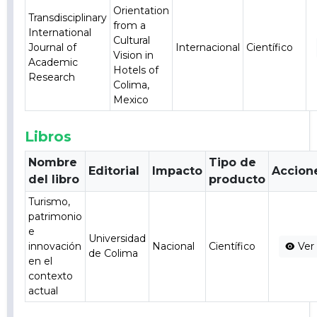
Orientation
Transdisciplinary
from a
International
Cultural
Journal of
Internacional
Científico
Vision in
Academic
Hotels of
Research
Colima,
Mexico
Libros
Nombre
Tipo de
Editorial
Impacto
Accion
del libro
producto
Turismo,
patrimonio
e
Universidad
innovación
Nacional
Científico
Ver
de Colima
en el
contexto
actual